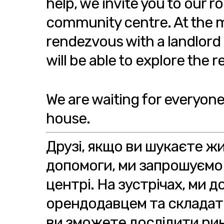
help, we invite you to our 
community centre. At the m
rendezvous with a landlord 
will be able to explore the 
We are waiting for everyone
house.
Друзі, якщо ви шукаєте ж
допомоги, ми запрошуємо в
центрі. На зустрічах, ми
орендодавцем та складат
ви зможете дослідити рин