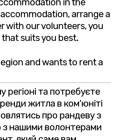
 accommodation in the
r accommodation, arrange a
r with our volunteers, you
that suits you best.
Region and wants to rent a
 регіоні та потребуєте
оренди житла в ком’юніті
мовлятись про рандеву з
о з нашими волонтерами
нт, який саме вам