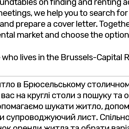
roundtables on finding and renting
eetings, we help you to search fo
and prepare a cover letter. Togethe
rental market and choose the option 
 who lives in the Brussels-Capital 
итло в Брюсельському столичному
ас на круглі столи з пошуку та 
 допомагаємо шукати житло, допо
и супроводжуючий лист. Спільн
ок оренди житла та обрати варіа