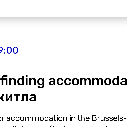
9:00
 finding accommoda
 житла
 for accommodation in the Brussels