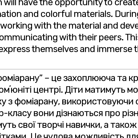
will have the opportunity to create
ation and colorful materials. Durin
working with the material and develo
communicating with their peers. Thi
o express themselves and immerse t
фоміарану” – це захоплююча та к
комʼюніті центрі. Діти матимуть 
ку з фоміарану, використовуючи 
р-класу вони дізнаються про різн
уть свої творчі навички, а також
ітками. Це чудова можливість для