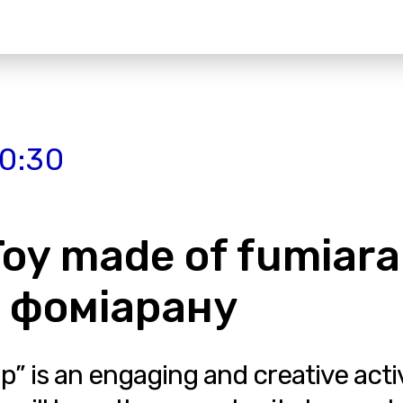
20:30
“Toy made of fumiar
з фоміарану
 is an engaging and creative activi