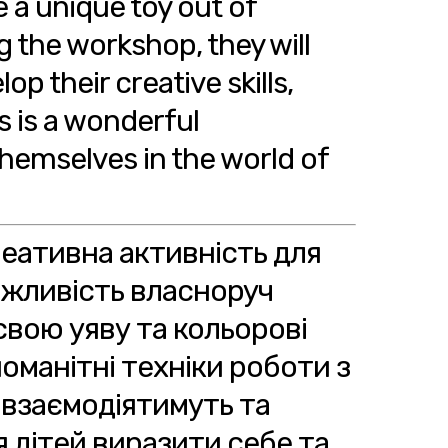
 a unique toy out of
g the workshop, they will
p their creative skills,
s is a wonderful
hemselves in the world of
реативна активність для
можливість власноруч
свою уяву та кольорові
оманітні техніки роботи з
 взаємодіятимуть та
 дітей виразити себе та