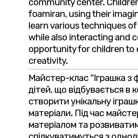
community center. Children 
foamiran, using their imagin
learn various techniques of 
while also interacting and 
opportunity for children t
creativity.
Майстер-клас “Іграшка з 
дітей, що відбувається в 
створити унікальну іграш
матеріали. Під час майсте
матеріалом та розвиватим
спілкуватимуться з однол