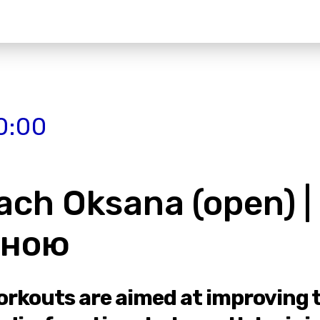
0:00
ach Oksana (open) |
аною
orkouts are aimed at improving t