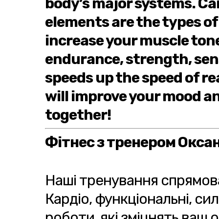
body’s major systems. Car
elements are the types of
increase your muscle tone,
endurance, strength, sen
speeds up the speed of re
will improve your mood an
together!
Фітнес з тренером Окса
Наші тренування спрямов
Кардіо, функціональні, си
роботи, які зміцнять ваш 