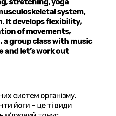
ng, stretching, yoga
 musculoskeletal system,
It develops flexibility,
ation of movements,
, a group class with music
e and let’s work out
их систем організму.
ти йоги – це ті види
ь м’язовий тонус,