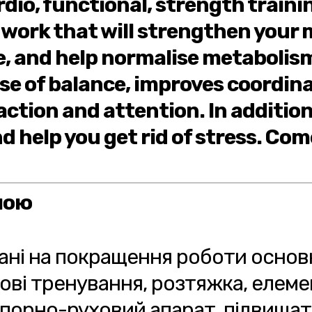
dio, functional, strength traini
 work that will strengthen your
 and help normalise metabolism. 
se of balance, improves coordin
action and attention. In addition
d help you get rid of stress. Com
ною
ані на покращення роботи основн
лові тренування, розтяжка, елемен
опорно-руховий апарат, підвищат