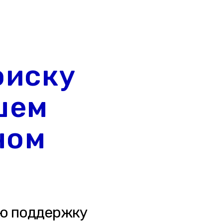
оиску
шем
ном
ю поддержку