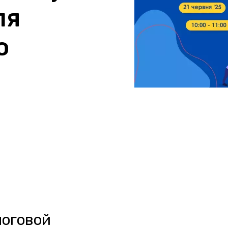
ля
о
логовой