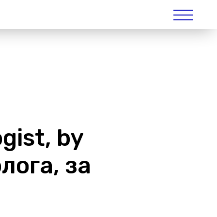
gist, by
лога, за