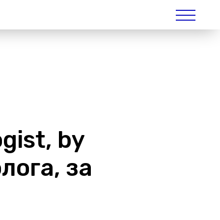
gist, by
лога, за