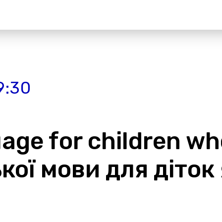
9:30
age for children wh
кої мови для діток