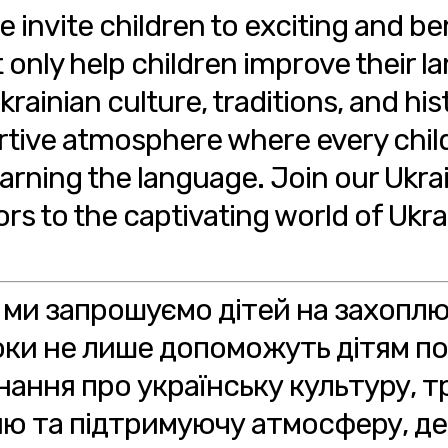
 invite children to exciting and be
t only help children improve their la
rainian culture, traditions, and hist
rtive atmosphere where every child
earning the language. Join our Ukr
ors to the captivating world of Ukr
і ми запрошуємо дітей на захоплю
роки не лише допоможуть дітям п
знання про українську культуру, тр
ню та підтримуючу атмосферу, д