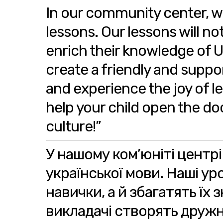
In our community center, we
lessons. Our lessons will no
enrich their knowledge of Uk
create a friendly and suppo
and experience the joy of l
help your child open the do
culture!”
У нашому ком’юніті центр
української мови. Наші у
навички, а й збагатять їх 
викладачі створять друж