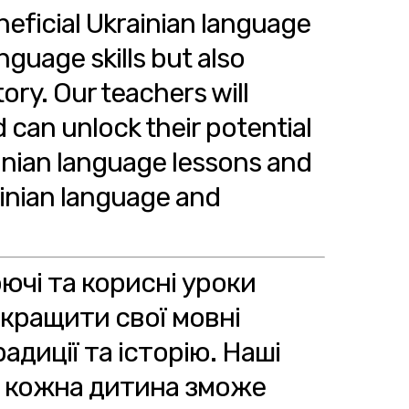
neficial Ukrainian language
nguage skills but also
ory. Our teachers will
 can unlock their potential
ainian language lessons and
ainian language and
ючі та корисні уроки
окращити свої мовні
адиції та історію. Наші
е кожна дитина зможе