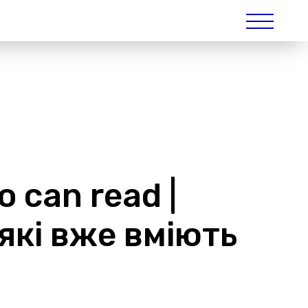
o can read |
 які вже вміють