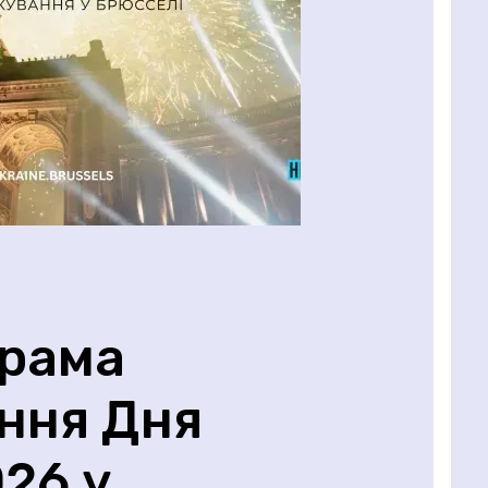
грама
ння Дня
026 у