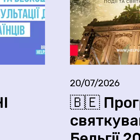
20/07/2026
І
🇧🇪 Про
святкува
.
Бельгії 2