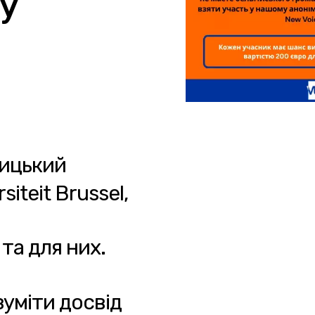
у
ницький
rsiteit Brussel,
та для них.
уміти досвід