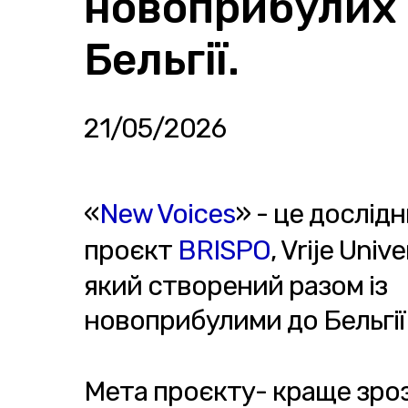
новоприбулих 
Бельгії.
21/05/2026
«
New Voices
» - це дослід
проєкт
BRISPO
, Vrije Unive
який створений разом із
новоприбулими до Бельгії 
Мета проєкту- краще зроз