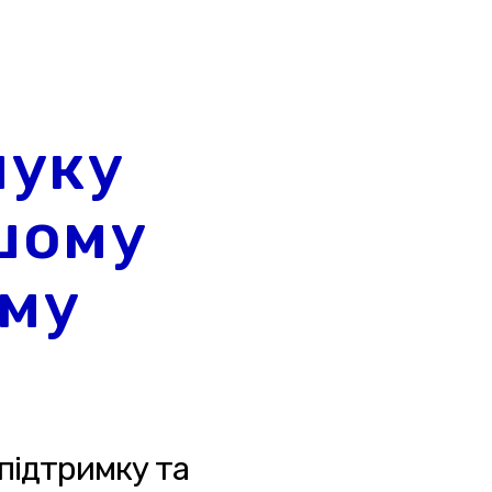
шуку
шому
ому
підтримку та