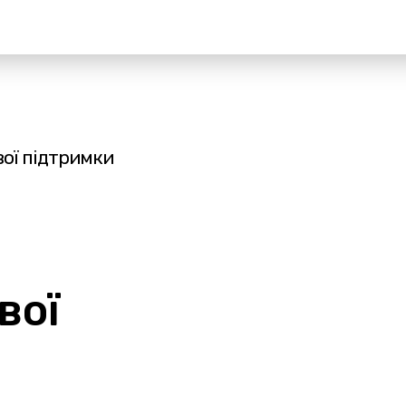
ої підтримки
вої