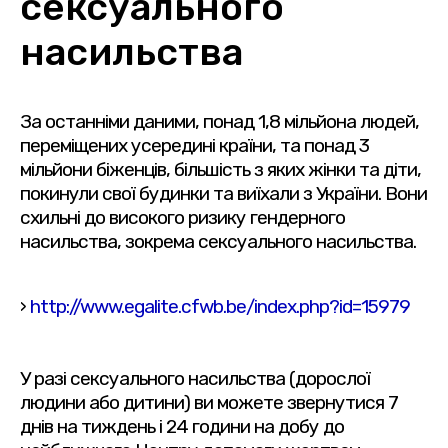
сексуального
насильства
За останніми даними, понад 1,8 мільйона людей,
переміщених усередині країни, та понад 3
мільйони біженців, більшість з яких жінки та діти,
покинули свої будинки та виїхали з України. Вони
схильні до високого ризику гендерного
насильства, зокрема сексуального насильства.
›
http://www.egalite.cfwb.be/index.php?id=15979
У разі сексуального насильства (дорослої
людини або дитини) ви можете звернутися 7
днів на тиждень і 24 години на добу до