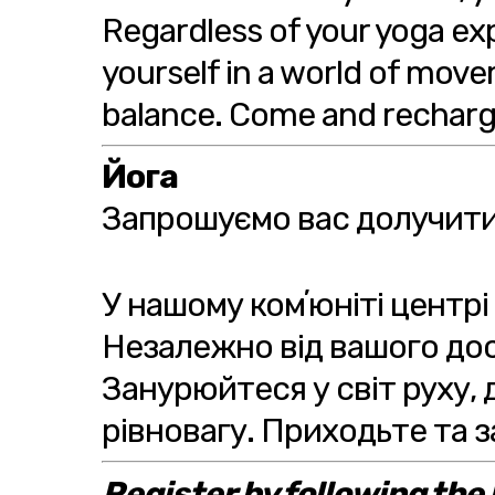
Regardless of your yoga ex
yourself in a world of mov
balance. Come and recharge 
Йога
Запрошуємо вас долучитис
У нашому комʼюніті центрі
Незалежно від вашого досв
Занурюйтеся у світ руху,
рівновагу. Приходьте та 
Register by following the l