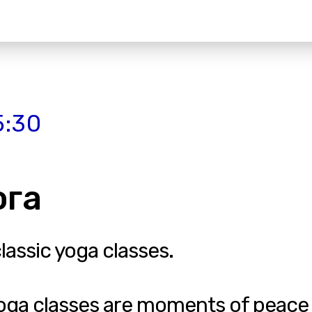
5:30
ога
classic yoga classes.
yoga classes are moments of peace