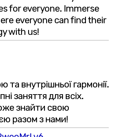
ses for everyone. Immerse
ere everyone can find their
y with us!
ю та внутрішньої гармонії.
ні заняття для всіх.
може знайти свою
єю разом з нами!
ERweoMrLv6