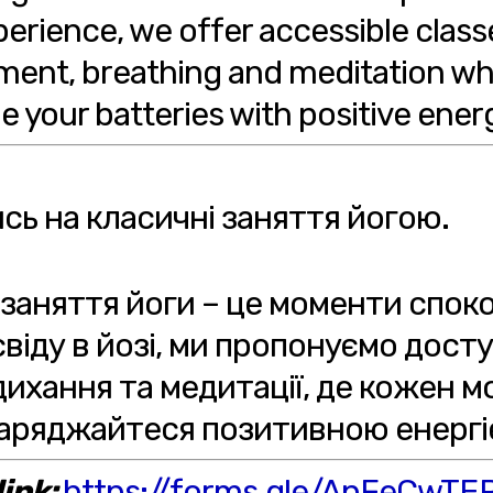
perience, we offer accessible clas
ement, breathing and meditation wh
your batteries with positive energ
ь на класичні заняття йогою.
 заняття йоги – це моменти споко
іду в йозі, ми пропонуємо доступ
 дихання та медитації, де кожен 
заряджайтеся позитивною енергі
ink:
https://forms.gle/ApFeCwT