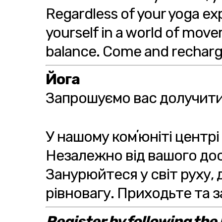
Regardless of your yoga ex
yourself in a world of mov
balance. Come and recharge 
Йога
Запрошуємо вас долучитис
У нашому комʼюніті центрі
Незалежно від вашого досв
Занурюйтеся у світ руху,
рівновагу. Приходьте та 
Register by following the l