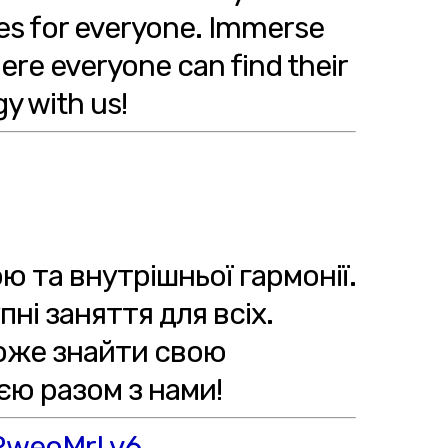
ses for everyone. Immerse
ere everyone can find their
y with us!
ю та внутрішньої гармонії.
ні заняття для всіх.
може знайти свою
єю разом з нами!
ERweoMrLv6