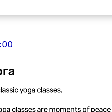
3:00
ога
classic yoga classes.
yoga classes are moments of peace