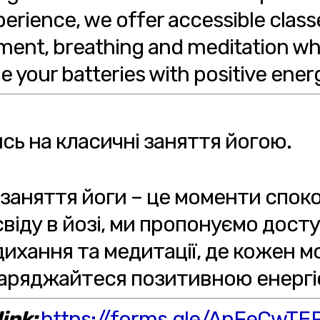
perience, we offer accessible clas
ement, breathing and meditation wh
your batteries with positive energ
ь на класичні заняття йогою.
 заняття йоги – це моменти споко
іду в йозі, ми пропонуємо доступ
 дихання та медитації, де кожен 
заряджайтеся позитивною енергі
ink:
https://forms.gle/ApFeCwT