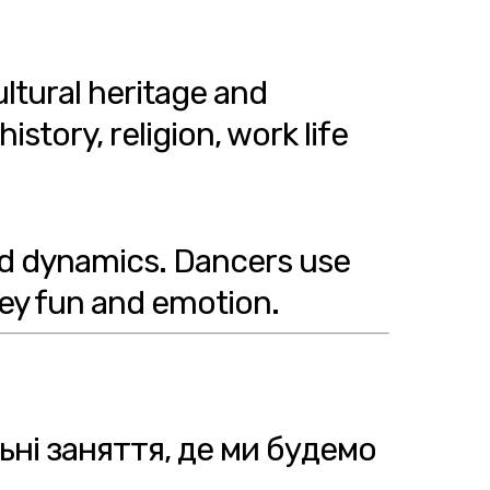
cultural heritage and
istory, religion, work life
and dynamics. Dancers use
ey fun and emotion.
ьні заняття, де ми будемо