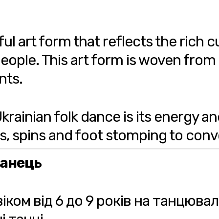
ful art form that reflects the rich 
eople. This art form is woven from h
nts.
Ukrainian folk dance is its energy 
 spins and foot stomping to conv
танець
ком від 6 до 9 років на танцювал