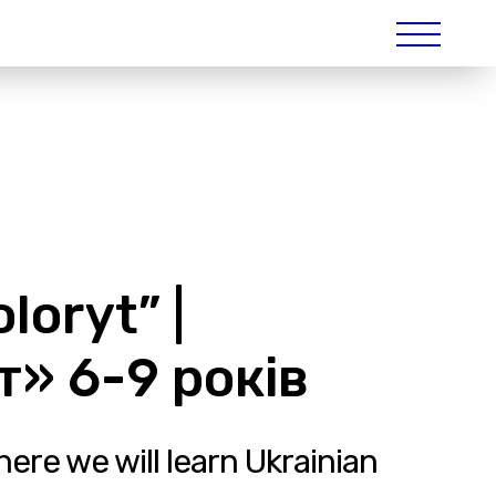
loryt” |
т» 6-9 років
here we will learn Ukrainian