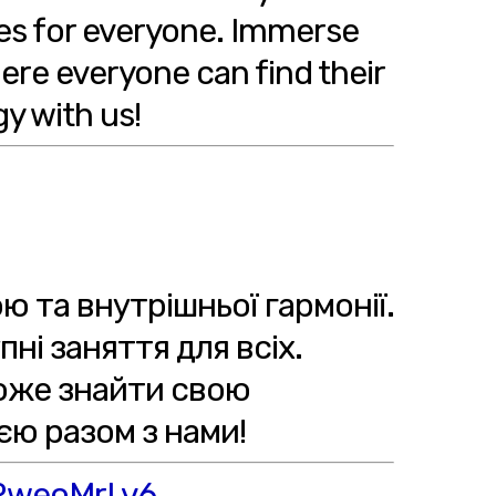
ses for everyone. Immerse
ere everyone can find their
y with us!
ю та внутрішньої гармонії.
ні заняття для всіх.
може знайти свою
єю разом з нами!
ERweoMrLv6