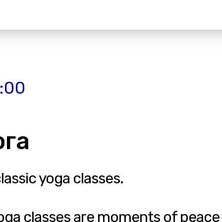
3:00
ога
classic yoga classes.
yoga classes are moments of peace