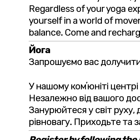
Regardless of your yoga ex
yourself in a world of mov
balance. Come and recharge 
Йога
Запрошуємо вас долучитис
У нашому комʼюніті центрі
Незалежно від вашого досв
Занурюйтеся у світ руху,
рівновагу. Приходьте та 
Register by following the l