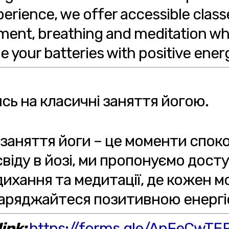
perience, we offer accessible clas
ement, breathing and meditation wh
your batteries with positive energ
ь на класичні заняття йогою.
 заняття йоги – це моменти споко
іду в йозі, ми пропонуємо доступ
 дихання та медитації, де кожен 
заряджайтеся позитивною енергі
ink:
https://forms.gle/ApFeCwT