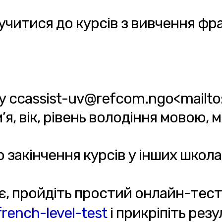
лучитися до курсів з вивчення фр
ту ccassist-uv@refcom.ngo<mailt
’я, вік, рівень володіння мовою, 
 закінчення курсів у інших школа
є, пройдіть простий онлайн-тес
rench-level-test
і прикріпіть резу