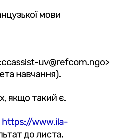
анцузької мови
o:ccassist-uv@refcom.ngo>
мета навчання).
х, якщо такий є.
т
https://www.ila-
льтат до листа.