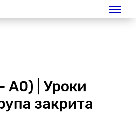
– А0) | Уроки
група закрита