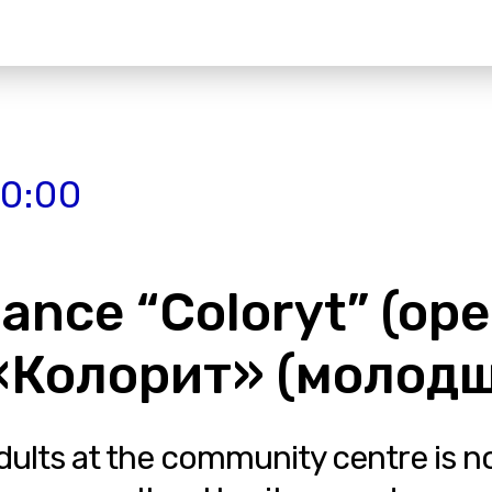
20:00
dance “Coloryt” (ope
 «Колорит» (молодш
adults at the community centre is n