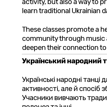
activity, but also a way to 
learn traditional Ukrainian 
These classes promote a hea
community through music an
deepen their connection to
Український народний 
Українські народні танці д
активності, але й спосіб
Учасники вивчають традиці
полонез та інші.