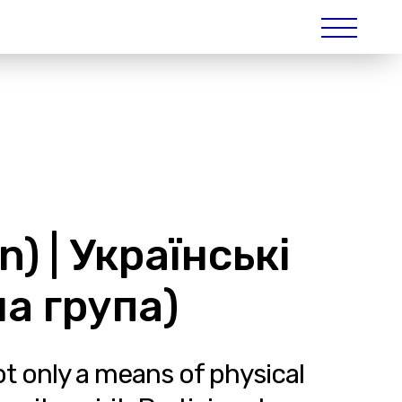
n) | Українські
а група)
ot only a means of physical