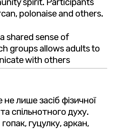
nity spirit. Participants
arcan, polonaise and others.
 a shared sense of
h groups allows adults to
nicate with others
е не лише засіб фізичної
та спільнотного духу.
гопак, гуцулку, аркан,