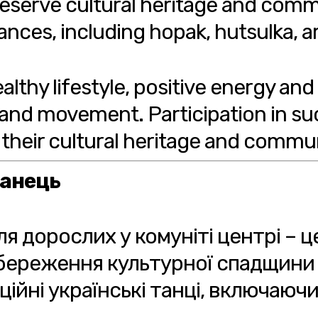
preserve cultural heritage and commu
dances, including hopak, hutsulka, 
lthy lifestyle, positive energy and
d movement. Participation in suc
 their cultural heritage and commu
танець
ля дорослих у комуніті центрі – ц
 збереження культурної спадщини 
йні українські танці, включаючи 