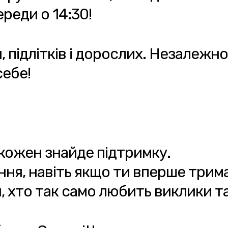
ереди о 14:30!
, підлітків і дорослих. Незалежно 
себе!
кожен знайде підтримку.
ння, навіть якщо ти вперше трима
, хто так само любить виклики т