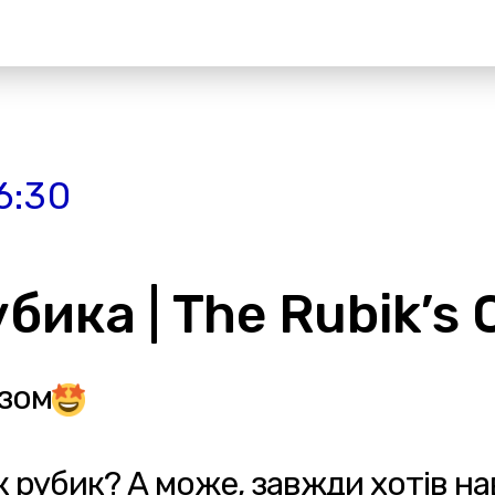
6:30
бика | The Rubik’s 
азом
к рубик? А може, завжди хотів н