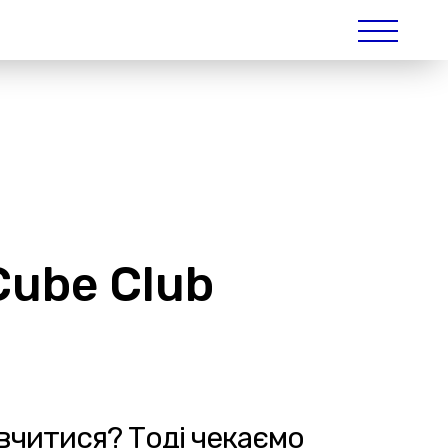
Cube Club
авчитися? Тоді чекаємо