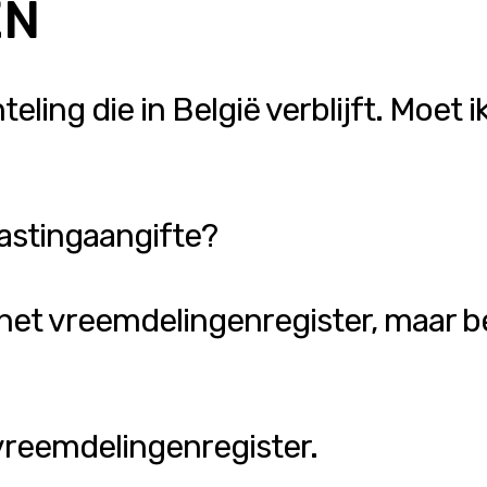
EN
eling die in België verblijft. Moet 
astingaangifte?
n het vreemdelingenregister, maar
 vreemdelingenregister.