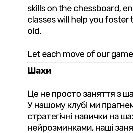
skills on the chessboard, 
classes will help you foster
old.
Let each move of our game 
Шахи
Це не просто заняття з ша
У нашому клубі ми прагне
стратегічні навички на ш
нейрозминками, наші заня