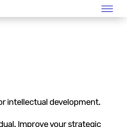
for intellectual development.
idual. Improve your strategic