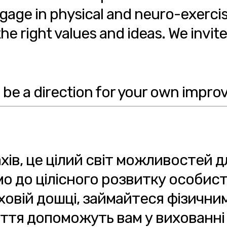
engage in physical and neuro-exerc
 the right values and ideas. We invi
be a direction for your own impro
хів, це цілий світ можливостей д
мо до цілісного розвитку особис
аховій дошці, займайтеся фізичн
ття допоможуть вам у вихованні