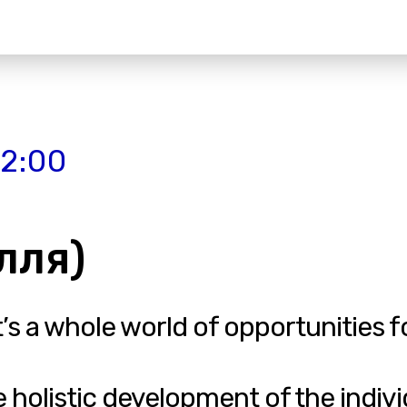
22:00
лля)
 it’s a whole world of opportunities 
he holistic development of the indiv