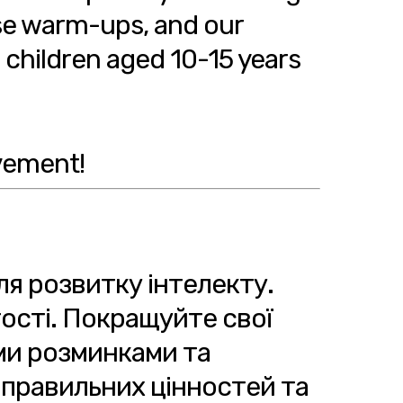
ise warm-ups, and our
te children aged 10-15 years
vement!
ля розвитку інтелекту.
тості. Покращуйте свої
ими розминками та
 правильних цінностей та